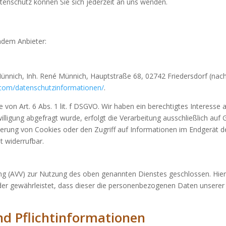
enschutz können Sie sich jederzeit an uns wenden.
ndem Anbieter:
nich, Inh. René Münnich, Hauptstraße 68, 02742 Friedersdorf (nachfo
kl.com/datenschutzinformationen/
.
 von Art. 6 Abs. 1 lit. f DSGVO. Wir haben ein berechtigtes Interesse 
lligung abgefragt wurde, erfolgt die Verarbeitung ausschließlich auf G
erung von Cookies oder den Zugriff auf Informationen im Endgerät des
t widerrufbar.
ng (AVV) zur Nutzung des oben genannten Dienstes geschlossen. Hier
 der gewährleistet, dass dieser die personenbezogenen Daten unser
d Pflicht­informationen