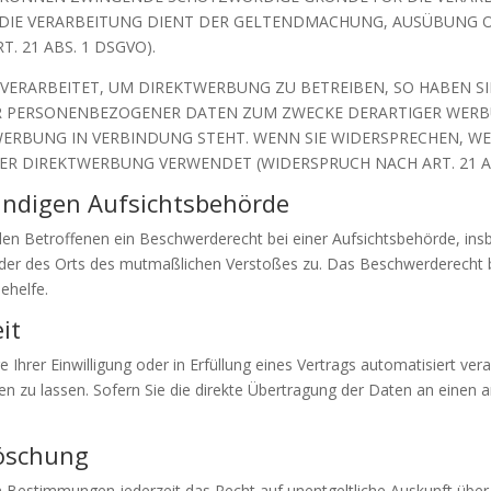
 DIE VERARBEITUNG DIENT DER GELTENDMACHUNG, AUSÜBUNG 
 21 ABS. 1 DSGVO).
RARBEITET, UM DIREKTWERBUNG ZU BETREIBEN, SO HABEN SIE
R PERSONENBEZOGENER DATEN ZUM ZWECKE DERARTIGER WERBU
TWERBUNG IN VERBINDUNG STEHT. WENN SIE WIDERSPRECHEN,
R DIREKTWERBUNG VERWENDET (WIDERSPRUCH NACH ART. 21 AB
ändigen Aufsichts­behörde
en Betroffenen ein Beschwerderecht bei einer Aufsichtsbehörde, insb
 oder des Orts des mutmaßlichen Verstoßes zu. Das Beschwerderecht 
ehelfe.
it
 Ihrer Einwilligung oder in Erfüllung eines Vertrags automatisiert vera
zu lassen. Sofern Sie die direkte Übertragung der Daten an einen an
Löschung
 Bestimmungen jederzeit das Recht auf unentgeltliche Auskunft übe