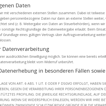
genen Daten
wir mit verschiedenen externen Stellen zusammen. Dabei ist teilwei
ir geben personenbezogene Daten nur dann an externe Stellen weiter,
lichtet sind (z. B. Weitergabe von Daten an Steuerbehörden), wenn wir ei
onstige Rechtsgrundlage die Datenweitergabe erlaubt. Beim Einsatz
Grundlage eines gültigen Vertrags über Auftragsverarbeitung weiter
lossen.
ur Datenverarbeitung
er ausdrücklichen Einwilligung möglich. Sie können eine bereits erteilt
atenverarbeitung bleibt vom Widerruf unberührt.
Datenerhebung in besonderen Fällen sowie
 VON ART. 6 ABS. 1 LIT. E ODER F DSGVO ERFOLGT, HABEN SIE
GEBEN, GEGEN DIE VERARBEITUNG IHRER PERSONENBEZOGENEN D
TÜTZTES PROFILING. DIE JEWEILIGE RECHTSGRUNDLAGE, AUF D
RUNG. WENN SIE WIDERSPRUCH EINLEGEN, WERDEN WIR IHRE 
IR KÖNNEN ZWINGENDE SCHUTZWÜRDIGE GRÜNDE FÜR DIE VERARBE