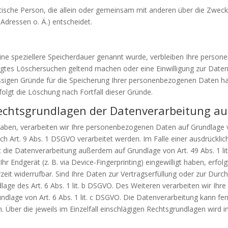
ristische Person, die allein oder gemeinsam mit anderen über die Zwec
dressen o. Ä.) entscheidet.
ine speziellere Speicherdauer genannt wurde, verbleiben Ihre person
tigtes Löschersuchen geltend machen oder eine Einwilligung zur Date
ässigen Gründe für die Speicherung Ihrer personenbezogenen Daten hab
folgt die Löschung nach Fortfall dieser Gründe.
echtsgrundlagen der Datenverarbeitung auf
haben, verarbeiten wir Ihre personenbezogenen Daten auf Grundlage von 
Art. 9 Abs. 1 DSGVO verarbeitet werden. Im Falle einer ausdrücklich
 die Datenverarbeitung außerdem auf Grundlage von Art. 49 Abs. 1 lit
Ihr Endgerät (z. B. via Device-Fingerprinting) eingewilligt haben, erfo
rzeit widerrufbar. Sind Ihre Daten zur Vertragserfüllung oder zur Du
dlage des Art. 6 Abs. 1 lit. b DSGVO. Des Weiteren verarbeiten wir Ihre
rundlage von Art. 6 Abs. 1 lit. c DSGVO. Die Datenverarbeitung kann f
en. Über die jeweils im Einzelfall einschlägigen Rechtsgrundlagen wird