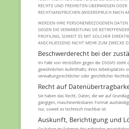
RECHTE UND FREIHEITEN ÜBERWIEGEN ODER
RECHTSANSPRÜCHEN (WIDERSPRUCH NACH ART.
WERDEN IHRE PERSONENBEZOGENEN DATEN VE
GEGEN DIE VERARBEITUNG SIE BETREFFENDE
PROFILING, SOWEIT ES MIT SOLCHER DIREK
ANSCHLIESSEND NICHT MEHR ZUM ZWECKE DE
Beschwerde­recht bei der zust
Im Falle von Verstößen gegen die DSGVO steht d
gewöhnlichen Aufenthalts, ihres Arbeitsplatzes
verwaltungsrechtlicher oder gerichtlicher Rechtsb
Recht auf Daten­übertrag­barke
Sie haben das Recht, Daten, die wir auf Grundlage
gängigen, maschinenlesbaren Format aushändigen 
nur, soweit es technisch machbar ist.
Auskunft, Berichtigung und 
Sie haben im Rahmen der geltenden gesetzlichen